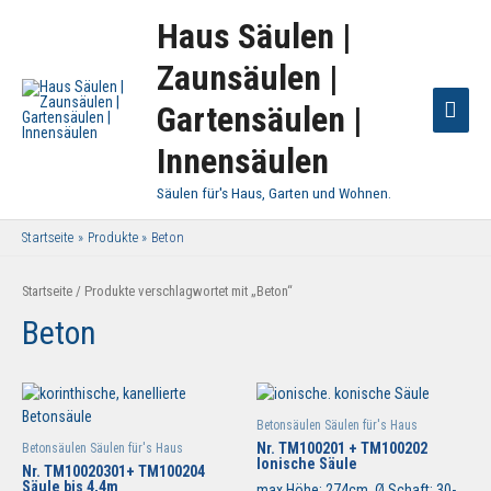
Haus Säulen |
Zaunsäulen |
Haup
Gartensäulen |
Innensäulen
Säulen für's Haus, Garten und Wohnen.
Startseite
Produkte
Beton
Startseite
/ Produkte verschlagwortet mit „Beton“
Beton
Betonsäulen Säulen für's Haus
Nr. TM100201 + TM100202
Betonsäulen Säulen für's Haus
Ionische Säule
Nr. TM10020301+ TM100204
Säule bis 4,4m
max Höhe: 274cm, Ø Schaft: 30-