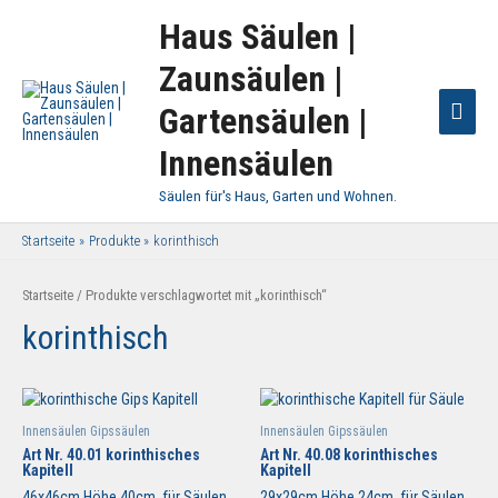
Haus Säulen |
Zaunsäulen |
Haup
Gartensäulen |
Innensäulen
Säulen für's Haus, Garten und Wohnen.
Startseite
Produkte
korinthisch
Startseite
/ Produkte verschlagwortet mit „korinthisch“
korinthisch
Innensäulen Gipssäulen
Innensäulen Gipssäulen
Art Nr. 40.01 korinthisches
Art Nr. 40.08 korinthisches
Kapitell
Kapitell
46x46cm Höhe 40cm, für Säulen
29x29cm Höhe 24cm, für Säulen