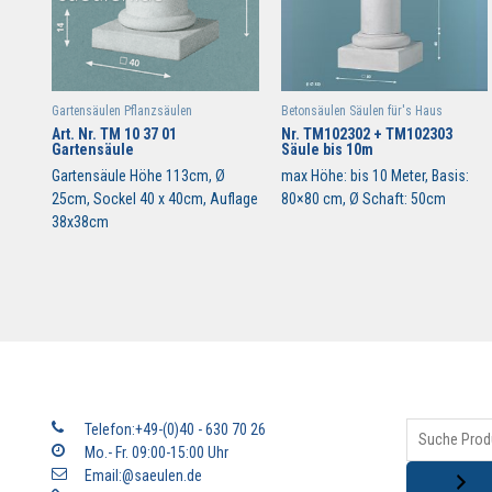
Gartensäulen Pflanzsäulen
Betonsäulen Säulen für's Haus
Art. Nr. TM 10 37 01
Nr. TM102302 + TM102303
Gartensäule
Säule bis 10m
Gartensäule Höhe 113cm, Ø
max Höhe: bis 10 Meter, Basis:
25cm, Sockel 40 x 40cm, Auflage
80×80 cm, Ø Schaft: 50cm
38x38cm
Telefon:+49-(0)40 - 630 70 26
Mo.- Fr. 09:00-15:00 Uhr
Email:@saeulen.de