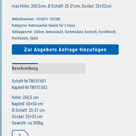
max Höhe: 260,5cm, Ø Schaft: 25-21cm, Sockel: 32×32cm
Artikelnummer:
101601+ 101502
Kategorie:
Betonsäulen Säulen für's Haus
Schlagwörter:
260cm
,
Betonsäule
,
Gartensäule
,
konisch
,
korinthisch
,
Rundsäule
,
Säule
Zur Angebots Anfrage hinzufügen
Beschreibung
Schaft Nr.TM101601
Kapitell Nr.TM101502
Höhe: 260,5 cm
Kapitell: 50×50 cm
Ø Schaft: 25-21 cm
Sockel: 32×32 cm
Gewicht: ca 300kg