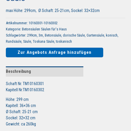
max Höhe: 299cm, Ø Schaft: 25-21cm, Sockel: 32×32cm
Artikelnummer:
10160301-10160302
Kategorie:
Betonsäulen Säulen für's Haus
Schlagwörter:
299cm
,
3m
,
Betonsäule
,
dorische Säule
,
Gartensäule
,
konisch
,
Rundsäule
,
Säule
,
Toskana Säule
,
toskanisch
Zur Angebots Anfrage hinzufügen
Beschreibung
Schaft Nr. TM10160301
Kapitell Nr.TM10160302
Höhe: 299 cm
Kapitell: 36×36 cm
Ø Schaft: 25-21 cm
Sockel: 32×32 cm
Gewicht: ca 260kg