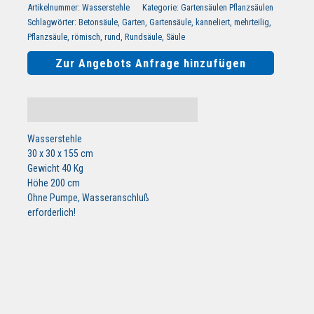
Artikelnummer:
Wasserstehle
Kategorie:
Gartensäulen Pflanzsäulen
Schlagwörter:
Betonsäule
,
Garten
,
Gartensäule
,
kanneliert
,
mehrteilig
,
Pflanzsäule
,
römisch
,
rund
,
Rundsäule
,
Säule
Zur Angebots Anfrage hinzufügen
Beschreibung
Wasserstehle
30 x 30 x 155 cm
Gewicht 40 Kg
Höhe 200 cm
Ohne Pumpe, Wasseranschluß
erforderlich!